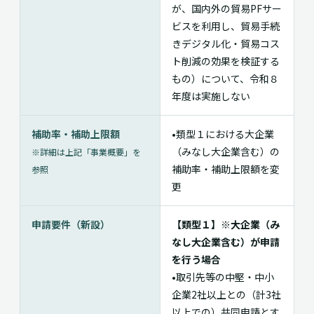
が、国内外の貿易PFサー
ビスを利用し、貿易手続
きデジタル化・貿易コス
ト削減の効果を検証する
もの）について、令和８
年度は実施しない
補助率・補助上限額
•類型１における大企業
（みなし大企業含む）の
※詳細は上記「事業概要」を
補助率・補助上限額を変
参照
更
申請要件（新設）
【類型１】※大企業（み
なし大企業含む）が申請
を行う場合
•取引先等の中堅・中小
企業2社以上との（計3社
以上での）共同申請とす