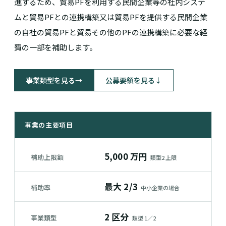
進するため、貿易PFを利用する民間企業等の社内システ
ムと貿易PFとの連携構築又は貿易PFを提供する民間企業
の自社の貿易PFと貿易その他のPFの連携構築に必要な経
費の一部を補助します。
事業類型を見る
→
公募要領を見る
↓
事業の主要項目
5,000 万円
補助上限額
類型2 上限
最大 2/3
補助率
中小企業の場合
2 区分
事業類型
類型 1／2