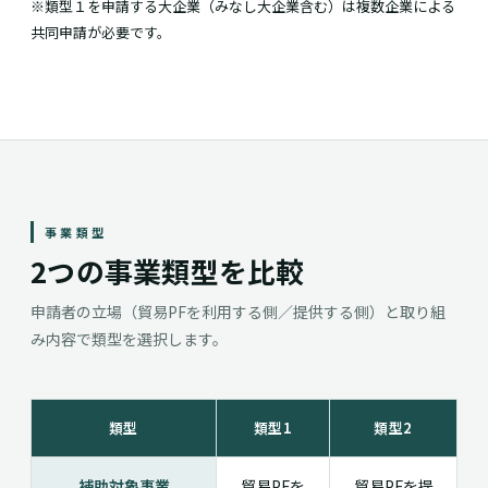
※類型１を申請する大企業（みなし大企業含む）は複数企業による
共同申請が必要です。
事業類型
2つの事業類型を比較
申請者の立場（貿易PFを利用する側／提供する側）と取り組
み内容で類型を選択します。
類型
類型1
類型2
補助対象事業
貿易PFを
貿易PFを提