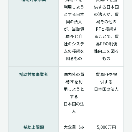
利用しよう
供する日本国
とする日本
の法人が、貿
国の法人
易その他の
が、当該貿
PFと接続す
易PFと自
ることで、貿
社のシステ
易PFの利便
ムの接続を
性向上を図る
図るもの
もの
補助対象事業者
国内外の貿
貿易PFを提
易PFを利
供する
用しようと
日本国の法人
する
日本国の法
人
補助上限額
大企業（み
5,000万円