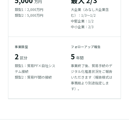
5,000
最大 2/3
万円
類型1：2,000万円
大企業（みなし大企業含
類型2：5,000万円
む）：1/3〜1/2
中堅企業：1/2
中小企業：2/3
事業類型
フォローアップ報告
2
5
区分
年間
類型1：貿易PF×自社シス
事業終了後、貿易手続のデ
テム接続
ジタル化推進状況をご報告
類型2：貿易PF間の接続
いただきます（報告様式は
事務局より別途指定しま
す）。